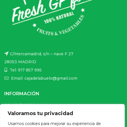
C/Mercamadrid, s/n – nave F 27
28053 MADRID
Tel: 917 857 995
Email: cajadelabuelo@gmail.com
INFORMACIÓN
COMO FUNCIONA
Valoramos tu privacidad
CONDICIONES DE USO DE LA WEB
Usamos cookies para mejorar su experiencia de
ENVÍOS Y PAGO SEGURO