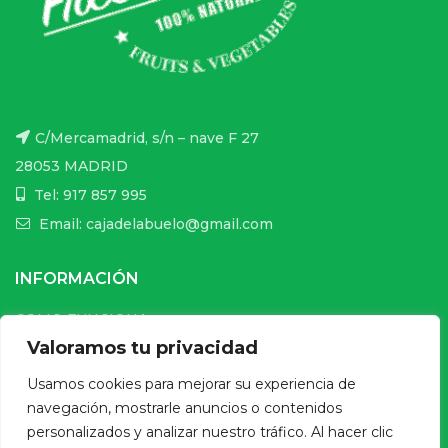
C/Mercamadrid, s/n – nave F 27
28053 MADRID
Tel: 917 857 995
Email: cajadelabuelo@gmail.com
INFORMACIÓN
COMO FUNCIONA
Valoramos tu privacidad
CONDICIONES DE USO DE LA WEB
Usamos cookies para mejorar su experiencia de
ENVÍOS Y PAGO SEGURO
navegación, mostrarle anuncios o contenidos
CONDICIONES DE COMPRA ONLINE
personalizados y analizar nuestro tráfico. Al hacer clic