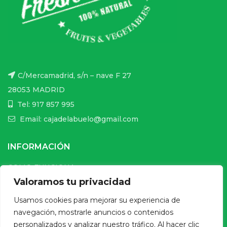
C/Mercamadrid, s/n – nave F 27
28053 MADRID
Tel: 917 857 995
Email: cajadelabuelo@gmail.com
INFORMACIÓN
COMO FUNCIONA
Valoramos tu privacidad
CONDICIONES DE USO DE LA WEB
Usamos cookies para mejorar su experiencia de
ENVÍOS Y PAGO SEGURO
navegación, mostrarle anuncios o contenidos
CONDICIONES DE COMPRA ONLINE
personalizados y analizar nuestro tráfico. Al hacer clic