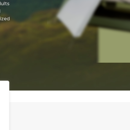
ults
d
nized