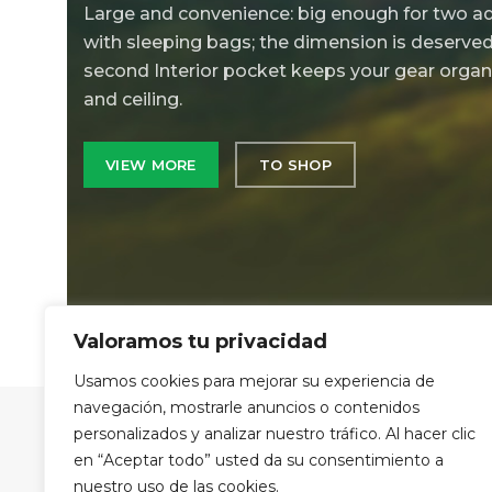
Large and convenience: big enough for two ad
with sleeping bags; the dimension is deserve
second Interior pocket keeps your gear orga
and ceiling.
VIEW MORE
TO SHOP
Valoramos tu privacidad
Usamos cookies para mejorar su experiencia de
navegación, mostrarle anuncios o contenidos
personalizados y analizar nuestro tráfico. Al hacer clic
en “Aceptar todo” usted da su consentimiento a
nuestro uso de las cookies.